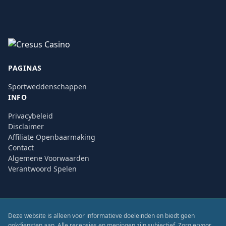
PAGINAS
Sportweddenschappen
INFO
Privacybeleid
Disclaimer
Affiliate Openbaarmaking
Contact
Algemene Voorwaarden
Verantwoord Spelen
Deze website is alleen voor informatieve doeleinden en biedt geen
gokdiensten aan. Alle recensies en meningen zijn subjectief. Zorg ervoor